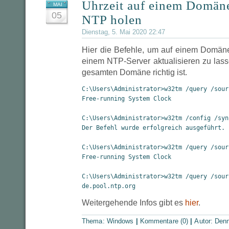
Uhrzeit auf einem Domäne
MAI
05
NTP holen
Dienstag, 5. Mai 2020 22:47
Hier die Befehle, um auf einem Domänen
einem NTP-Server aktualisieren zu lasse
gesamten Domäne richtig ist.
C:\Users\Administrator>w32tm /query /sourc
Free-running System Clock

C:\Users\Administrator>w32tm /config /syn
Der Befehl wurde erfolgreich ausgeführt.

C:\Users\Administrator>w32tm /query /sourc
Free-running System Clock

C:\Users\Administrator>w32tm /query /sourc
Weitergehende Infos gibt es
hier
.
Thema:
Windows
|
Kommentare (0)
|
Autor:
Denn