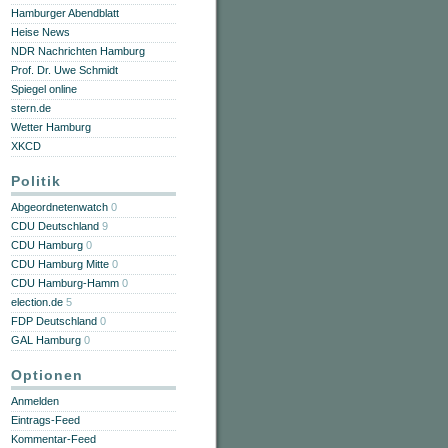
Hamburger Abendblatt
Heise News
NDR Nachrichten Hamburg
Prof. Dr. Uwe Schmidt
Spiegel online
stern.de
Wetter Hamburg
XKCD
Politik
Abgeordnetenwatch
0
CDU Deutschland
9
CDU Hamburg
0
CDU Hamburg Mitte
0
CDU Hamburg-Hamm
0
election.de
5
FDP Deutschland
0
GAL Hamburg
0
Optionen
Anmelden
Eintrags-Feed
Kommentar-Feed