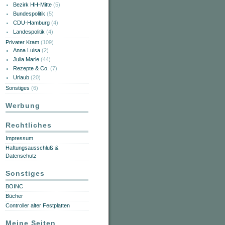
Bezirk HH-Mitte
(5)
Bundespolitik
(5)
CDU-Hamburg
(4)
Landespolitik
(4)
Privater Kram
(109)
Anna Luisa
(2)
Julia Marie
(44)
Rezepte & Co.
(7)
Urlaub
(20)
Sonstiges
(6)
Werbung
Rechtliches
Impressum
Haftungsausschluß &
Datenschutz
Sonstiges
BOINC
Bücher
Controller alter Festplatten
Meine Seiten