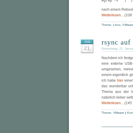
egrep -v "^[^ ]
nach einem Reboot s
Weiterlesen...
(108
Thema:
Linux
,
VMwar
rsync au
JAN.
21
Donnerstag, 21. Janu
Nachdem ich festge
eine externe USB-
umgesehen, meine
einem eigentlich gl
ich habe
hier
einen 
das wunderbar unt
Thema aus der VMw
natürlich lieber sel
Weiterlesen...
(145
Thema:
VMware
|
Kom