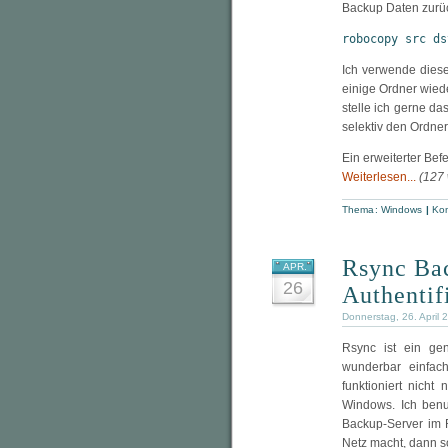
Backup Daten zurü
robocopy src ds
Ich verwende dies
einige Ordner wied
stelle ich gerne da
selektiv den Ordner
Ein erweiterter Bef
Weiterlesen...
(127
Thema:
Windows
|
Kom
Rsync Ba
APR.
26
Authentif
Donnerstag, 26. April 
Rsync ist ein ge
wunderbar einfac
funktioniert nicht
Windows. Ich ben
Backup-Server im 
Netz macht, dann s