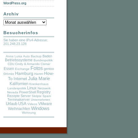
WordPress.org
Archiv
Archiv
Besucherinfos
Sie haben eine IPv4-Adresse:
201.248.23.128
Baden
Anna Luisa
Auto
Backup
Betriebssysteme
Bundespolitik
CDU
Cindy & Armando
Cismar
Fotos
Essen
gentoo
Exchange
Hamburg
How-
Grömitz
Hamm
Julia Marie
To
Internet
Kalifornien
Krankenhaus
Linux
Landespolitik
Netzwerk
PowerShell
Registry
Nevada
Rezepte
Server
Skripte
Spam
Terminalserver
Unternehmen
Urlaub
USA
VMware
Videos
Windows
Weihnachten
Wohnung