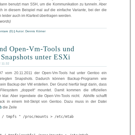
, dann benutzt man SSH, um die Kommunikation zu tunneln. Aber
h in diesem Beispiel mal auf die einfache Variante, bei der die
leider auch im Klartext übertragen werden.
 words)
tare (0)
|
Autor:
Dennis Körner
nd Open-Vm-Tools und
 Snapshots unter ESXi
2 11:32
97 vom 20.11.2011 der Open-Vm-Tools hat unter Gentoo ein
lgelegten Snapshots. Dadurch können Backup-Programm wie
ein Backup der VM erstellen. Der Grund hierfür liegt darin, dass
ilesystem „doppelt“ mountet. Damit kommen die offiziellen
klar. Aber irgendwie die Open-Vm-Tools nicht. Abhilfe schafft
Hack in einem Init-Skript von Gentoo. Dazu muss in der Datei
b
die Zeile
 / tmpfs " /proc/mounts > /etc/mtab