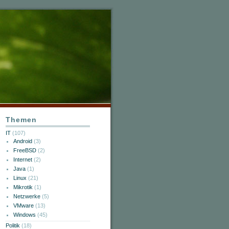
Themen
IT
(107)
Android
(3)
FreeBSD
(2)
Internet
(2)
Java
(1)
Linux
(21)
Mikrotik
(1)
Netzwerke
(5)
VMware
(13)
Windows
(45)
Politik
(18)