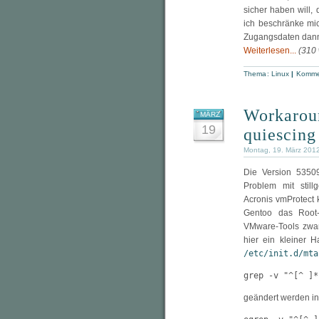
sicher haben will
ich beschränke mic
Zugangsdaten dann 
Weiterlesen...
(310
Thema:
Linux
|
Kommen
Workarou
MÄRZ
19
quiescing
Montag, 19. März 201
Die Version 5350
Problem mit stil
Acronis vmProtect k
Gentoo das Root-F
VMware-Tools zwar 
hier ein kleiner 
/etc/init.d/mta
grep -v "^[^ ]*
geändert werden in