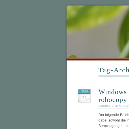
Tag-Arch
Windows 
JUNI
01
robocopy 
Samstag, 1. Juni 2019
Der folgende Befehl
dabei sowohl die In
Berechtigungen mit