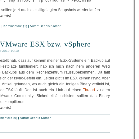
* / tmpfs|rootfs" /proc/mounts > /etc/mtab
ollten jetzt auch die stillgelegten Snapshots wieder laufen.
 words)
e
|
Kommentare (1)
|
Autor:
Dennis Körner
f VMware ESX bzw. vSphere
ar 2010 10:10
stellt hab, dass auf keinem meiner ESX-Systeme ein Backup auf
Festplatte funktioniert, hab ich mich nach nem anderen Weg
 Backups aus dem Rechenzentrum rauszubekommen. Da fällt
eich der rsync-Befehl ein. Leider gibt’s im ESX keinen rsync. Aber
Artikel gefunden, wo auch gleich ein fertiges Binary verlinkt ist,
er ESX läuft. Dort ist auch ein Link auf einen
Thread
zu dem
are Community. Sicherheitsfetischisten sollten das Binary
ber kompilieren.
 words)
mentare (0)
|
Autor:
Dennis Körner