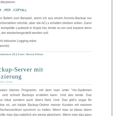
ckkopieren.
t /MIR /COPYALL
en Befehl zum Beispiel, wenn ich aus einem Acronis-Backup nur
erherstellen möchte, aber die ACLs erhalten bleiben sollen. Dann
s komplette Laufwerk in Kopie her, binde es ein und kopiere denn
, der wiederhergestellt werden soll.
ehl inklusive Logging wäre:
 words)
mentare (0)
|
Autor:
Dennis Körner
ckup-Server mit
izierung
2012 13:00
niales kleines Programm, mit dem man unter *nix-Systemen
h und schnell Backups erstellen kann. Und das beste: Das
 nur lokal sondern auch übers Netz. Und: Das gibt’s sogar für
utze es, um lokale Backup-Ordner meiner Kunden mit meinem
Rechenzentrum synchron zu halten. Wenn man so etwas übers
ollte man das natürlich ein wenig absichern. Wenn man das ganz