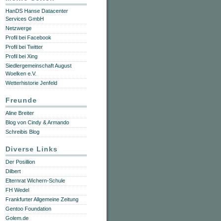
HanDS Hanse Datacenter
Services GmbH
Netzwerge
Profil bei Facebook
Profil bei Twitter
Profil bei Xing
Siedlergemeinschaft August
Woelken e.V.
Wetterhistorie Jenfeld
Freunde
Aline Breiter
Blog von Cindy & Armando
Schreibis Blog
Diverse Links
Der Posillion
Dilbert
Elternrat Wichern-Schule
FH Wedel
Frankfurter Allgemeine Zeitung
Gentoo Foundation
Golem.de