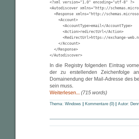
<?xml version="1.0" encoding="utf-8" ?>

<Autodiscover xmlns="http://schemas.micro
  <Response xmlns="http://schemas.microso
    <Account>

      <AccountType>email</AccountType>

      <Action>redirectUrl</Action>

      <RedirectUrl>https://exchange-web.n
    </Account>

  </Response>

</Autodiscover>
In die Registry folgenden Eintrag vo
der zu erstellenden Zeichenfolge an
Domainendung der Mail-Adresse des be
sein muss.
Weiterlesen...
(715 words)
Thema:
Windows
|
Kommentare (0)
|
Autor:
Denn