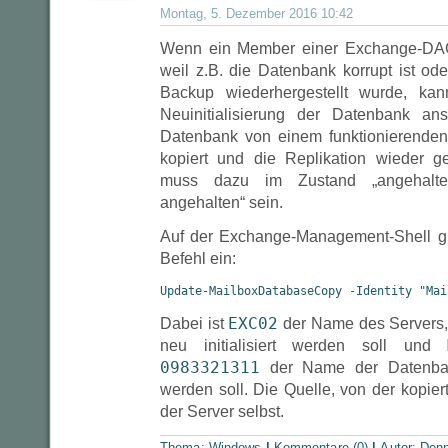
Montag, 5. Dezember 2016 10:42
Wenn ein Member einer Exchange-DAG n
weil z.B. die Datenbank korrupt ist od
Backup wiederhergestellt wurde, ka
Neuinitialisierung der Datenbank an
Datenbank von einem funktionierend
kopiert und die Replikation wieder g
muss dazu im Zustand „angehalte
angehalten“ sein.
Auf der Exchange-Management-Shell g
Befehl ein:
Update-MailboxDatabaseCopy -Identity "Mai
EXC02
Dabei ist
der Name des Servers,
neu initialisiert werden soll und
0983321311
der Name der Datenbank,
werden soll. Die Quelle, von der kopiert
der Server selbst.
Thema:
Windows
|
Kommentare (0)
|
Autor:
Denn