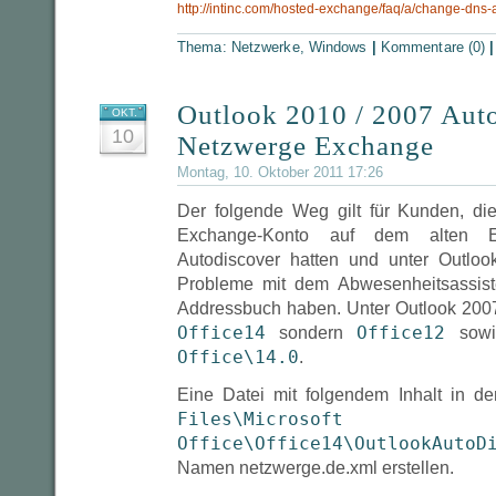
http://intinc.com/hosted-exchange/faq/a/change-dns-
Thema:
Netzwerke
,
Windows
|
Kommentare (0)
Outlook 2010 / 2007 Auto
OKT.
10
Netzwerge Exchange
Montag, 10. Oktober 2011 17:26
Der folgende Weg gilt für Kunden, di
Exchange-Konto auf dem alten E
Autodiscover hatten und unter Outloo
Probleme mit dem Abwesenheitsassist
Addressbuch haben. Unter Outlook 2007
Office14
Office12
sondern
sow
Office\14.0
.
Eine Datei mit folgendem Inhalt in d
Files\Microsoft
Office\Office14\OutlookAutoD
Namen netzwerge.de.xml erstellen.