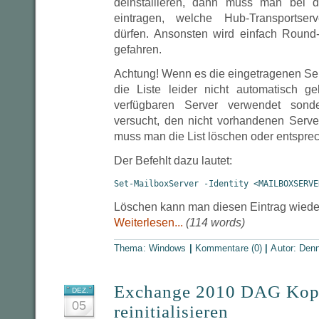
deinstallieren, dann muss man bei d
eintragen, welche Hub-Transportse
dürfen. Ansonsten wird einfach Round
gefahren.
Achtung! Wenn es die eingetragenen Serv
die Liste leider nicht automatisch g
verfügbaren Server verwendet sond
versucht, den nicht vorhandenen Serve
muss man die List löschen oder entspr
Der Befehlt dazu lautet:
Set-MailboxServer -Identity <MAILBOXSERVE
Löschen kann man diesen Eintrag wieder
Weiterlesen...
(114 words)
Thema:
Windows
|
Kommentare (0)
|
Autor:
Denn
Exchange 2010 DAG Kop
DEZ.
05
reinitialisieren