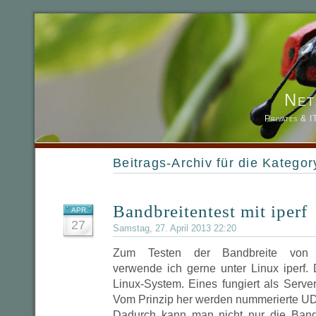
Net
Privates & 
Beitrags-Archiv für die Kategor
Bandbreitentest mit iperf
APR.
27
Samstag, 27. April 2013 22:20
Zum Testen der Bandbreite von N
verwende ich gerne unter Linux iperf
Linux-System. Eines fungiert als Server
Vom Prinzip her werden nummerierte U
Dadurch kann man nicht nur die Band