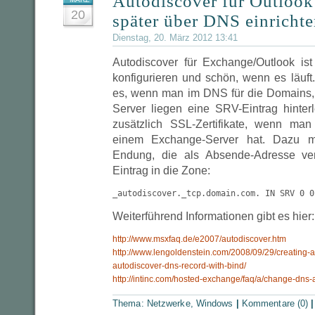
Autodiscover für Outloo
20
später über DNS einricht
Dienstag, 20. März 2012 13:41
Autodiscover für Exchange/Outlook ist 
konfigurieren und schön, wenn es läuft
es, wenn man im DNS für die Domains,
Server liegen eine SRV-Eintrag hinter
zusätzlich SSL-Zertifikate, wenn ma
einem Exchange-Server hat. Dazu m
Endung, die als Absende-Adresse ver
Eintrag in die Zone:
_autodiscover._tcp.domain.com. IN SRV 0 0
Weiterführend Informationen gibt es hier:
http://www.msxfaq.de/e2007/autodiscover.htm
http://www.lengoldenstein.com/2008/09/29/creating-
autodiscover-dns-record-with-bind/
http://intinc.com/hosted-exchange/faq/a/change-dns-
Thema:
Netzwerke
,
Windows
|
Kommentare (0)