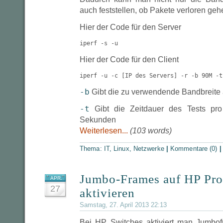
auch feststellen, ob Pakete verloren geh
Hier der Code für den Server
iperf -s -u
Hier der Code für den Client
iperf -u -c [IP des Servers] -r -b 90M -t
-b
Gibt die zu verwendende Bandbreite 
-t
Gibt die Zeitdauer des Tests pro
Sekunden
Weiterlesen...
(103 words)
Thema:
IT
,
Linux
,
Netzwerke
|
Kommentare (0)
Jumbo-Frames auf HP Pro
APR.
27
aktivieren
Samstag, 27. April 2013 22:13
Bei HP Switches aktiviert man Jumbo