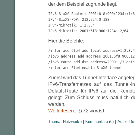
der dem Beispiel zugrunde liegt.
IPv6-SixXS-Router: 2001:6f8:900:1234::1/64
IPv4-SixXS-POP: 212.224.0.188

IPv4-Mikrotik: 1.2.3.4

IPv6-Mikrotik: 2001:6f8:900:1234::2/64
Hier die Befehle:
/interface 6to4 add local-address=1.2.3.4
/ipv6 address add address=2001:6f8:900:12
/ipv6 route add dst-address=2000::/3 gate
/interface 6to4 enable SixXS-tunnel
Zuerst wird das Tunnel-Interface angeleg
IPv6-Transfernetzes auf das Tunnel-I
Default-Route für IPv6 auf die Remot
gelegt. Zum Schluss muss natürlich de
werden.
Weiterlesen...
(172 words)
Thema:
Netzwerke
|
Kommentare (0)
|
Autor:
De