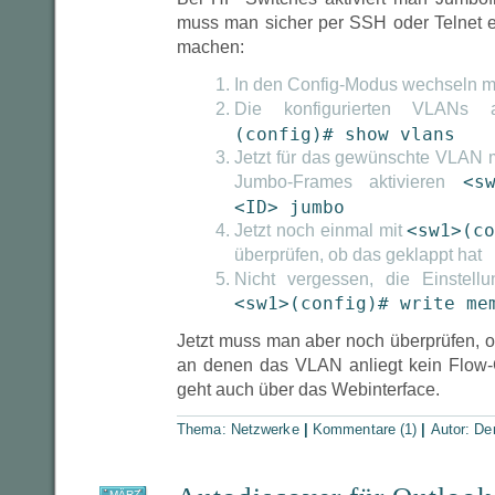
muss man sicher per SSH oder Telnet 
machen:
In den Config-Modus wechseln m
Die konfigurierten VLANs
(config)# show vlans
Jetzt für das gewünschte VLAN m
<s
Jumbo-Frames aktivieren
<ID> jumbo
<sw1>(c
Jetzt noch einmal mit
überprüfen, ob das geklappt hat
Nicht vergessen, die Einstell
<sw1>(config)# write me
Jetzt muss man aber noch überprüfen, ob
an denen das VLAN anliegt kein Flow-Co
geht auch über das Webinterface.
Thema:
Netzwerke
|
Kommentare (1)
|
Autor:
De
MÄRZ