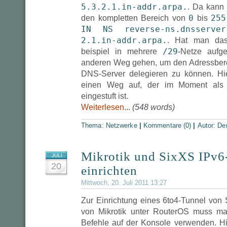
5.3.2.1.in-addr.arpa.
. Da kann 
0
255
den kompletten Bereich von
bis
IN NS reverse-ns.dnsserver
2.1.in-addr.arpa.
. Hat man das
/29
beispiel in mehrere
-Netze aufg
anderen Weg gehen, um den Adressbere
DNS-Server delegieren zu können. Hi
einen Weg auf, der im Moment als „B
eingestuft ist.
Weiterlesen...
(548 words)
Thema:
Netzwerke
|
Kommentare (0)
|
Autor:
De
Mikrotik und SixXS IPv6
JULI
20
einrichten
Mittwoch, 20. Juli 2011 13:27
Zur Einrichtung eines 6to4-Tunnel von
von Mikrotik unter RouterOS muss ma
Befehle auf der Konsole verwenden. Hi