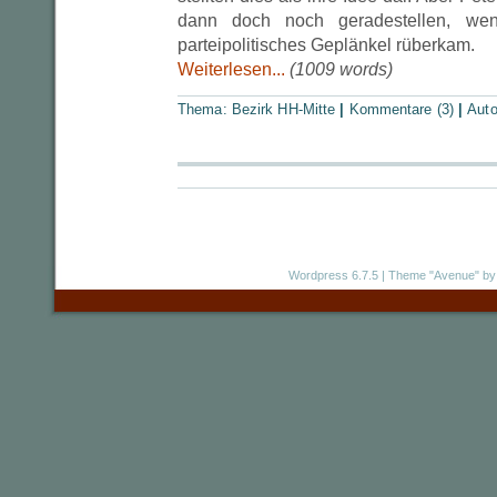
dann doch noch geradestellen, w
parteipolitisches Geplänkel rüberkam.
Weiterlesen...
(1009 words)
Thema:
Bezirk HH-Mitte
|
Kommentare (3)
|
Auto
Wordpress 6.7.5
|
Theme "Avenue"
by