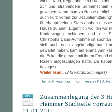
wir mit Kind, Kegel und Oma Ute in den 
23° und strahlendem Sonnenschei
gewesen, wenn man zu Hause geblieben
auch kurz vorher zur „Raubtierfütterun
überhaupt keinen Stress haben mussten
Hause zu sein. Eigentlich wollten wir
Kinderwagen schieben und die S
Christophs Band-Aufnahme ist spontan 
sich auch noch angekündigt hat. Un
gewartet haben, kam auf einmal Annik
die Ecke, die gerade mit ihrem Freund e
Rasen aufgeschlagen hatte. Da haben
dazugesellt.
Weiterlesen...
(242 words, 28 images)
Thema:
Privater Kram
|
Kommentare (1)
|
Autor
Zusammenlegung der 3 H
SEP.
07
Hammer Stadtteile vorrau
01.01.2011