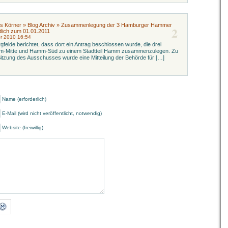
is Körner » Blog Archiv » Zusammenlegung der 3 Hamburger Hammer
2
htlich zum 01.01.2011
er 2010 16:54
felde berichtet, dass dort ein Antrag beschlossen wurde, die drei
m-Mitte und Hamm-Süd zu einem Stadtteil Hamm zusammenzulegen. Zu
Sitzung des Ausschusses wurde eine Mitteilung der Behörde für […]
Name (erforderlich)
E-Mail (wird nicht veröffentlicht, notwendig)
Website (freiwillig)