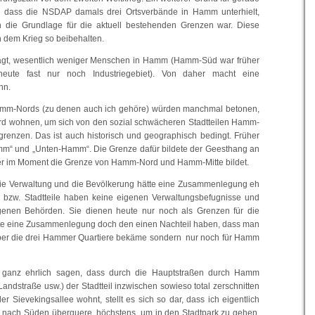
h, dass die NSDAP damals drei Ortsverbände in Hamm unterhielt,
h die Grundlage für die aktuell bestehenden Grenzen war. Diese
 dem Krieg so beibehalten.
sagt, wesentlich weniger Menschen in Hamm (Hamm-Süd war früher
 heute fast nur noch Industriegebiet). Von daher macht eine
nn.
amm-Nords (zu denen auch ich gehöre) würden manchmal betonen,
d wohnen, um sich von den sozial schwächeren Stadtteilen Hamm-
enzen. Das ist auch historisch und geographisch bedingt. Früher
m“ und „Unten-Hamm“. Die Grenze dafür bildete der Geesthang an
r im Moment die Grenze von Hamm-Nord und Hamm-Mitte bildet.
die Verwaltung und die Bevölkerung hätte eine Zusammenlegung eh
- bzw. Stadtteile haben keine eigenen Verwaltungsbefugnisse und
igenen Behörden. Sie dienen heute nur noch als Grenzen für die
nnte eine Zusammenlegung doch den einen Nachteil haben, dass man
 über die drei Hammer Quartiere bekäme sondern nur noch für Hamm
h ganz ehrlich sagen, dass durch die Hauptstraßen durch Hamm
ndstraße usw.) der Stadtteil inzwischen sowieso total zerschnitten
der Sievekingsallee wohnt, stellt es sich so dar, dass ich eigentlich
ee nach Süden überquere, höchstens, um in den Stadtpark zu gehen.