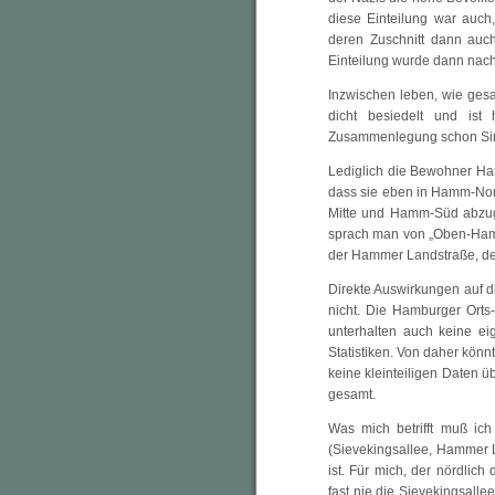
diese Einteilung war auc
deren Zuschnitt dann auc
Einteilung wurde dann nach
Inzwischen leben, wie ge
dicht besiedelt und ist
Zusammenlegung schon Si
Lediglich die Bewohner H
dass sie eben in Hamm-Nor
Mitte und Hamm-Süd abzugr
sprach man von „Oben-Ham
der Hammer Landstraße, de
Direkte Auswirkungen auf 
nicht. Die Hamburger Orts
unterhalten auch keine e
Statistiken. Von daher kö
keine kleinteiligen Daten
gesamt.
Was mich betrifft muß ic
(Sievekingsallee, Hammer La
ist. Für mich, der nördlich 
fast nie die Sievekingsall