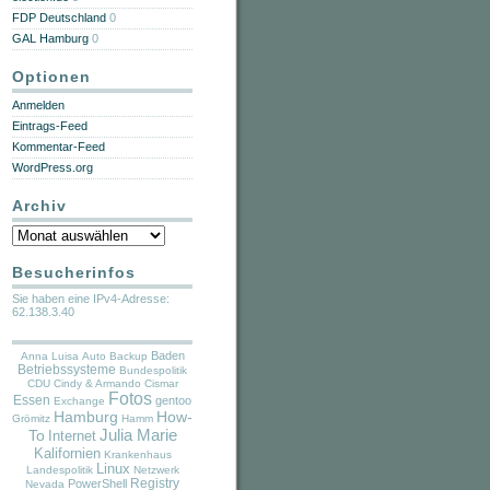
FDP Deutschland
0
GAL Hamburg
0
Optionen
Anmelden
Eintrags-Feed
Kommentar-Feed
WordPress.org
Archiv
Archiv
Besucherinfos
Sie haben eine IPv4-Adresse:
62.138.3.40
Baden
Anna Luisa
Auto
Backup
Betriebssysteme
Bundespolitik
CDU
Cindy & Armando
Cismar
Fotos
Essen
gentoo
Exchange
Hamburg
How-
Grömitz
Hamm
Julia Marie
To
Internet
Kalifornien
Krankenhaus
Linux
Landespolitik
Netzwerk
PowerShell
Registry
Nevada