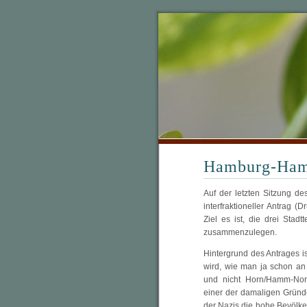
Hamburg-Hamm
Auf der letzten Sitzung 
interfraktioneller Antrag
Ziel es ist, die drei St
zusammenzulegen.
Hintergrund des Antrages i
wird, wie man ja schon a
und nicht Horn/Hamm-Nor
einer der damaligen Grün
der Nazis die hohe Bevölke