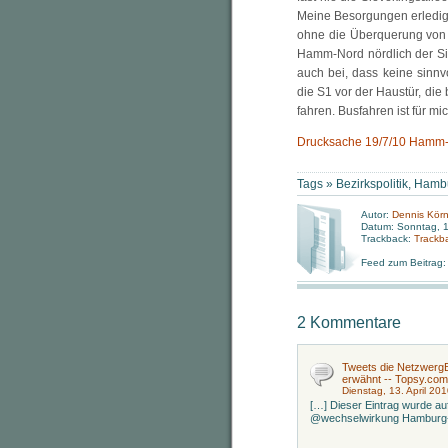
Meine Besorgungen erledige
ohne die Überquerung von s
Hamm-Nord nördlich der Sie
auch bei, dass keine sinn
die S1 vor der Haustür, die
fahren. Busfahren ist für mi
Drucksache 19/7/10 Hamm-No
Tags »
Bezirkspolitik
,
Hamb
Autor:
Dennis Körn
Datum: Sonntag, 1
Trackback:
Trackb
Feed zum Beitrag
2 Kommentare
Tweets die NetzwergB
erwähnt -- Topsy.com
Dienstag, 13. April 20
[…] Dieser Eintrag wurde au
@wechselwirkung Hamburg-H