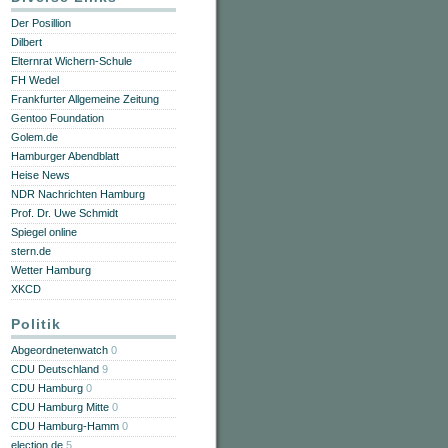
Der Posillion
Dilbert
Elternrat Wichern-Schule
FH Wedel
Frankfurter Allgemeine Zeitung
Gentoo Foundation
Golem.de
Hamburger Abendblatt
Heise News
NDR Nachrichten Hamburg
Prof. Dr. Uwe Schmidt
Spiegel online
stern.de
Wetter Hamburg
XKCD
Politik
Abgeordnetenwatch
0
CDU Deutschland
9
CDU Hamburg
0
CDU Hamburg Mitte
0
CDU Hamburg-Hamm
0
election.de
5