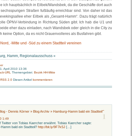
 ich hauptsächlich in Eilbek/Wandsbek, da die Geschäfte dort auch
echsspurigen Straßen fußläufig erreichbar sind. Von daher ist das
vekingsallee eher Eilbek als „Gesamt-Hamm“. Dazu trägt natürlich
volle ÖPNV-Verbindung in Richtung Süden gibt. Ich hab die U1 und
 beide eher dazu einladen, nach Wandsbek oder gleich in die City zu
ch keine Option, da es nicht Grauenvolleres als Busfahren gibt.
rd, -Mitte und -Süd zu einem Stadtteil vereinen
urg
,
Hamm
,
Regionalausschuss
«
er
1. April 2010 13:36
ack-URL
Themengebiet:
Bezirk HH-Mitte
:
RSS 2.0
Diesen Artikel
kommentieren
log - Dennis Körner » Blog Archiv » Hamburg-Hamm bald ein Stadtteil?
1
10 1:49
f Twitter von Tobias Kaercher erwähnt. Tobias Kaercher sagte:
amm bald ein Stadtteil?
http://bit.ly/9F7kSJ
[…]