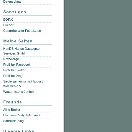
Datenschutz
Sonstiges
BOINC
Bücher
Controller alter Festplatten
Meine Seiten
HanDS Hanse Datacenter
Services GmbH
Netzwerge
Profil bei Facebook
Profil bei Twitter
Profil bei Xing
Siedlergemeinschaft August
Woelken e.V.
Wetterhistorie Jenfeld
Freunde
Aline Breiter
Blog von Cindy & Armando
Schreibis Blog
Diverse Links