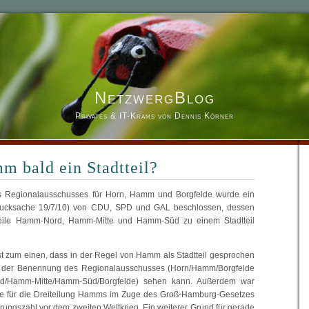
NetzwergBlog
Privates & IT-Krams von Dennis Körner
 bald ein Stadtteil?
des Regionalausschusses für Horn, Hamm und Borgfelde wurde ein
 (Drucksache 19/7/10) von CDU, SPD und GAL beschlossen, dessen
adtteile Hamm-Nord, Hamm-Mitte und Hamm-Süd zu einem Stadtteil
st zum einen, dass in der Regel von Hamm als Stadtteil gesprochen
n der Benennung des Regionalausschusses (Horn/Hamm/Borgfelde
d/Hamm-Mitte/Hamm-Süd/Borgfelde) sehen kann. Außerdem war
de für die Dreiteilung Hamms im Zuge des Groß-Hamburg-Gesetzes
rungszahl vor dem zweiten Weltkrieg. Ein weiterer Grund für gerade