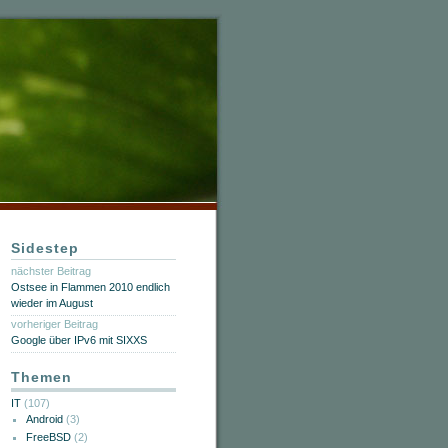
Sidestep
nächster Beitrag
Ostsee in Flammen 2010 endlich
wieder im August
vorheriger Beitrag
Google über IPv6 mit SIXXS
Themen
IT
(107)
Android
(3)
FreeBSD
(2)