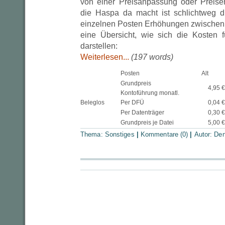
von einer Preisanpassung oder Preis
die Haspa da macht ist schlichtweg dr
einzelnen Posten Erhöhungen zwischen
eine Übersicht, wie sich die Kosten f
darstellen:
Weiterlesen...
(197 words)
Posten
Alt
Grundpreis
4,95 €
Kontoführung monatl.
Beleglos
Per DFÜ
0,04 €
Per Datenträger
0,30 €
Grundpreis je Datei
5,00 €
Thema:
Sonstiges
|
Kommentare (0)
|
Autor:
Den