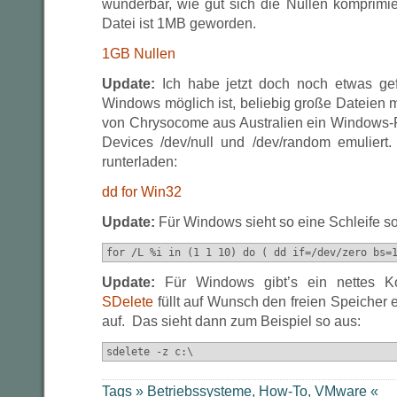
wunderbar, wie gut sich die Nullen komprimi
Datei ist 1MB geworden.
1GB Nullen
Update:
Ich habe jetzt doch noch etwas ge
Windows möglich ist, beliebig große Dateien mi
von Chrysocome aus Australien ein Windows-Po
Devices /dev/null und /dev/random emuliert
runterladen:
dd for Win32
Update:
Für Windows sieht so eine Schleife so
for /L %i in (1 1 10) do ( dd if=/dev/zero bs=
Update:
Für Windows gibt’s ein nettes K
SDelete
füllt auf Wunsch den freien Speicher 
auf. Das sieht dann zum Beispiel so aus:
sdelete -z c:\
Tags »
Betriebssysteme
,
How-To
,
VMware
«