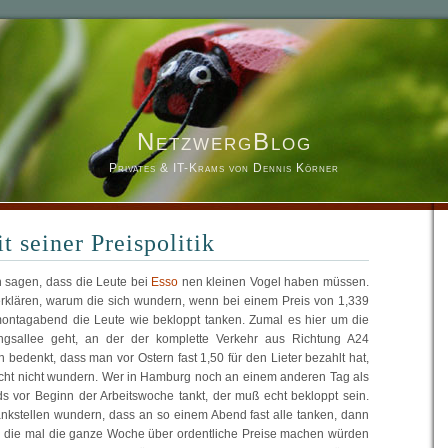
NetzwergBlog
Privates & IT-Krams von Dennis Körner
t seiner Preispolitik
ch sagen, dass die Leute bei
Esso
nen kleinen Vogel haben müssen.
erklären, warum die sich wundern, wenn bei einem Preis von 1,339
ontagabend die Leute wie bekloppt tanken. Zumal es hier um die
ingsallee geht, an der der komplette Verkehr aus Richtung A24
bedenkt, dass man vor Ostern fast 1,50 für den Lieter bezahlt hat,
ht nicht wundern. Wer in Hamburg noch an einem anderen Tag als
 vor Beginn der Arbeitswoche tankt, der muß echt bekloppt sein.
nkstellen wundern, dass an so einem Abend fast alle tanken, dann
nn die mal die ganze Woche über ordentliche Preise machen würden