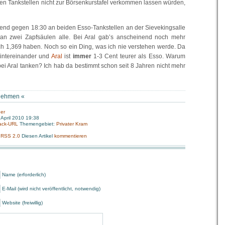
en Tankstellen nicht zur Börsenkurstafel verkommen lassen würden,
bend gegen 18:30 an beiden Esso-Tankstellen an der Sievekingsalle
 an zwei Zapfsäulen alle. Bei Aral gab’s anscheinend noch mehr
ch 1,369 haben. Noch so ein Ding, was ich nie verstehen werde. Da
hintereinander und
Aral
ist
immer
1-3 Cent teurer als Esso. Warum
bei Aral tanken? Ich hab da bestimmt schon seit 8 Jahren nicht mehr
nehmen
«
er
 April 2010 19:38
ack-URL
Themengebiet:
Privater Kram
:
RSS 2.0
Diesen Artikel
kommentieren
Name (erforderlich)
E-Mail (wird nicht veröffentlicht, notwendig)
Website (freiwillig)