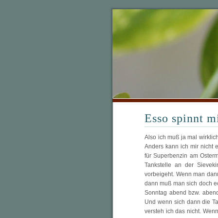
Esso spinnt mi
Also ich muß ja mal wirkli
Anders kann ich mir nicht 
für Superbenzin am Osterm
Tankstelle an der Sievek
vorbeigeht. Wenn man dann 
dann muß man sich doch ec
Sonntag abend bzw. abends
Und wenn sich dann die Ta
versteh ich das nicht. We