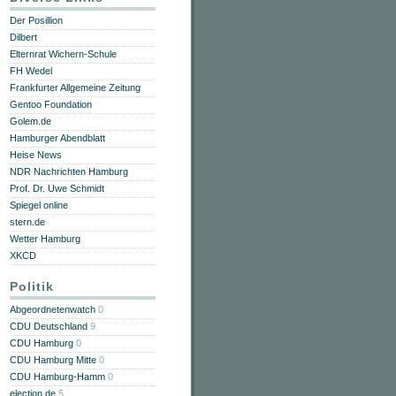
Der Posillion
Dilbert
Elternrat Wichern-Schule
FH Wedel
Frankfurter Allgemeine Zeitung
Gentoo Foundation
Golem.de
Hamburger Abendblatt
Heise News
NDR Nachrichten Hamburg
Prof. Dr. Uwe Schmidt
Spiegel online
stern.de
Wetter Hamburg
XKCD
Politik
Abgeordnetenwatch
0
CDU Deutschland
9
CDU Hamburg
0
CDU Hamburg Mitte
0
CDU Hamburg-Hamm
0
election.de
5