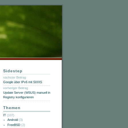
Sidestep
nächster Beitrag
Google über IPv6 mit SIXXS
vorheriger Beitrag
Update Server (WSUS) manuell in
Registry konfigurieren
Themen
IT
(107)
Android
(3)
FreeBSD
(2)