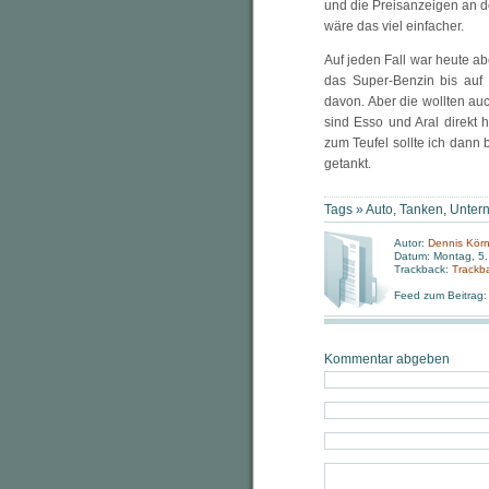
und die Preisanzeigen an d
wäre das viel einfacher.
Auf jeden Fall war heute a
das Super-Benzin bis auf
davon. Aber die wollten au
sind Esso und Aral direkt 
zum Teufel sollte ich dann 
getankt.
Tags »
Auto
,
Tanken
,
Unter
Autor:
Dennis Körn
Datum: Montag, 5.
Trackback:
Trackb
Feed zum Beitrag
Kommentar abgeben