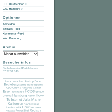
FDP Deutschland
0
GAL Hamburg
0
Optionen
Anmelden
Eintrags-Feed
Kommentar-Feed
WordPress.org
Archiv
Archiv
Besucherinfos
Sie haben eine IPv4-Adresse:
37.27.51.140
Baden
Anna Luisa
Auto
Backup
Betriebssysteme
Bundespolitik
CDU
Cindy & Armando
Cismar
Fotos
Essen
gentoo
Exchange
Hamburg
How-
Grömitz
Hamm
Julia Marie
To
Internet
Kalifornien
Krankenhaus
Linux
Landespolitik
Netzwerk
PowerShell
Registry
Nevada