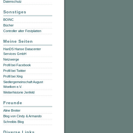
Datenschutz
Sonstiges
BOINC
Bücher
Controller alter Festplatten
Meine Seiten
HanDS Hanse Datacenter
Services GmbH
Netzwerge
Profil bei Facebook
Profil bei Twitter
Profil bei Xing
Siedlergemeinschaft August
Woelken e.V.
Wetterhistorie Jenfeld
Freunde
Aline Breiter
Blog von Cindy & Armando
Schreibis Blog
Diverse Links