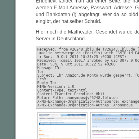
Endeffekt landet man auf einer Seite, die n
werden E-Mail-Adresse, Passwort, Adresse, Ge
und Bankdaten (!) abgefragt. Wer da so blöd
eingibt, der hat selber Schuld.
Hier noch die Mailheader. Gesendet wurde de
Server in Deutschland.
Received: from v26248.1blu.de (v26248.1blu.de [88
 mailin.netzwerge.de (Postfix) with ESMTP id EA40F5
 ; Sun,  9 Oct 2011 10:31:25 +0200 (CEST)

Received: (qmail 10017 invoked by uid 30); 9 Oc
Date: Sun, 9 Oct 2011 10:22:52 +0200

Message-ID:

To:

Subject: Ihr Amazon.de Konto wurde gesperrt. [0
From:

Reply-To:

MIME-Version: 1.0

Content-Type: text/html

Content-Transfer-Encoding: 8bit

Return-Path: anonymous@v26248.1blu.de

X-MS-Exchange-Organization-AuthSource: exchange
X-MS-Exchange-Organization-AuthAs: Anonymous