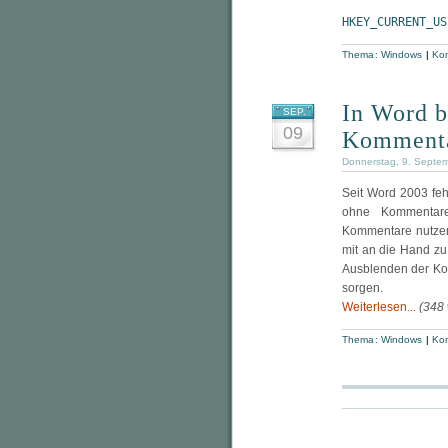
HKEY_CURRENT_US
Thema:
Windows
|
Kom
In Word b
SEP.
09
Kommenta
Donnerstag, 9. Septe
Seit Word 2003 feh
ohne Kommentare
Kommentare nutzen
mit an die Hand zu
Ausblenden der Kom
sorgen.
Weiterlesen...
(348
Thema:
Windows
|
Kom