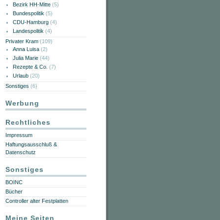
Bezirk HH-Mitte
(5)
Bundespolitik
(5)
CDU-Hamburg
(4)
Landespolitik
(4)
Privater Kram
(109)
Anna Luisa
(2)
Julia Marie
(44)
Rezepte & Co.
(7)
Urlaub
(20)
Sonstiges
(6)
Werbung
Rechtliches
Impressum
Haftungsausschluß &
Datenschutz
Sonstiges
BOINC
Bücher
Controller alter Festplatten
Meine Seiten