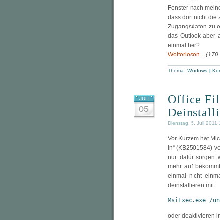
Fenster nach meinen
dass dort nicht di
Zugangsdaten zu e
das Outlook aber a
einmal her?
Weiterlesen...
(179
Thema:
Windows
|
Kom
Office Fi
JULI
05
Deinstall
Dienstag, 5. Juli 2011
Vor Kurzem hat Micr
In“ (KB2501584) ver
nur dafür sorgen 
mehr auf bekommt.
einmal nicht einma
deinstallieren mit:
MsiExec.exe /un
oder deaktivieren in