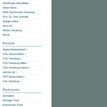
Hamburger Abendblatt
Heise News
NDR Nachrichten Hamburg
Prof. Dr. Uwe Schmidt
Spiegel online
stern.de
Wetter Hamburg
XKCD
Politik
Abgeordnetenwatch
0
CDU Deutschland
9
CDU Hamburg
0
CDU Hamburg Mitte
0
CDU Hamburg-Hamm
0
election.de
5
FDP Deutschland
0
GAL Hamburg
0
Optionen
Anmelden
Eintrags-Feed
Kommentar-Feed