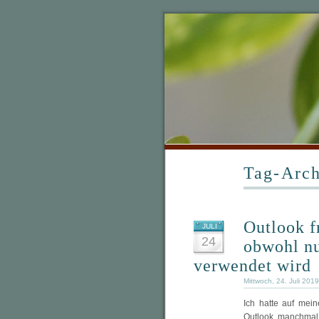
Tag-Arch
Outlook f
JULI
24
obwohl nu
verwendet wird
Mittwoch, 24. Juli 201
Ich hatte auf mei
Outlook manchmal