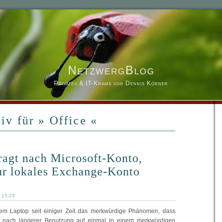
NetzwergBlog
Privates & IT-Krams von Dennis Körner
iv für » Office «
ragt nach Microsoft-Konto,
r lokales Exchange-Konto
9 15:23
nem Laptop seit einiger Zeit das merkwürdige Phänomen, dass
 nach längerer Benutzung auf einmal in einem merkwürdigen