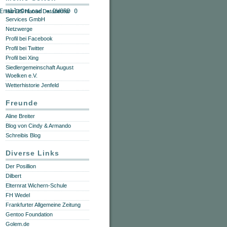
EnableOnLoad = DWORD 0
HanDS Hanse Datacenter
Services GmbH
Netzwerge
Profil bei Facebook
Profil bei Twitter
Profil bei Xing
Siedlergemeinschaft August
Woelken e.V.
Wetterhistorie Jenfeld
Freunde
Aline Breiter
Blog von Cindy & Armando
Schreibis Blog
Diverse Links
Der Posillion
Dilbert
Elternrat Wichern-Schule
FH Wedel
Frankfurter Allgemeine Zeitung
Gentoo Foundation
Golem.de