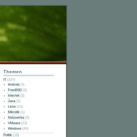
Themen
IT
(107)
Android
(3)
FreeBSD
(2)
Internet
(2)
Java
(1)
Linux
(21)
Mikrotik
(1)
Netzwerke
(5)
VMware
(13)
Windows
(45)
Politik
(18)