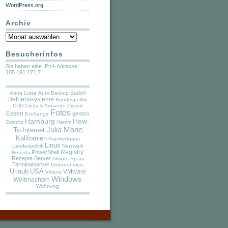
WordPress.org
Archiv
Archiv
Besucherinfos
Sie haben eine IPv4-Adresse:
185.191.171.7
Baden
Anna Luisa
Auto
Backup
Betriebssysteme
Bundespolitik
CDU
Cindy & Armando
Cismar
Fotos
Essen
gentoo
Exchange
Hamburg
How-
Grömitz
Hamm
Julia Marie
To
Internet
Kalifornien
Krankenhaus
Linux
Landespolitik
Netzwerk
PowerShell
Registry
Nevada
Rezepte
Server
Skripte
Spam
Terminalserver
Unternehmen
Urlaub
USA
VMware
Videos
Windows
Weihnachten
Wohnung