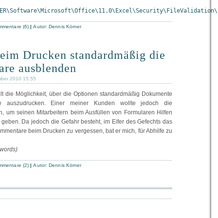
ER\Software\Microsoft\Office\11.0\Excel\Security\FileValidation\
mentare (6)
|
Autor:
Dennis Körner
eim Drucken standardmäßig die
re ausblenden
mber 2010 15:55
lt die Möglichkeit, über die Optionen standardmäßig Dokumente
 auszudrucken. Einer meiner Kunden wollte jedoch die
, um seinen Mitarbeitern beim Ausfüllen von Formularen Hilfen
 geben. Da jedoch die Gefahr besteht, im Eifer des Gefechts das
mentare beim Drucken zu vergessen, bat er mich, für Abhilfe zu
 words)
mentare (2)
|
Autor:
Dennis Körner