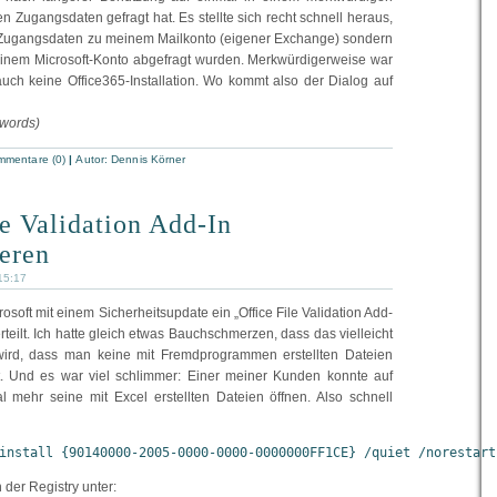
 Zugangsdaten gefragt hat. Es stellte sich recht schnell heraus,
e Zugangsdaten zu meinem Mailkonto (eigener Exchange) sondern
inem Microsoft-Konto abgefragt wurden. Merkwürdigerweise war
uch keine Office365-Installation. Wo kommt also der Dialog auf
 words)
mentare (0)
|
Autor:
Dennis Körner
le Validation Add-In
ieren
 15:17
osoft mit einem Sicherheitsupdate ein „Office File Validation Add-
teilt. Ich hatte gleich etwas Bauchschmerzen, dass das vielleicht
wird, dass man keine mit Fremdprogrammen erstellten Dateien
 Und es war viel schlimmer: Einer meiner Kunden konnte auf
l mehr seine mit Excel erstellten Dateien öffnen. Also schnell
install {90140000-2005-0000-0000-0000000FF1CE} /quiet /norestart
 der Registry unter: