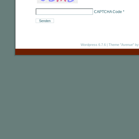
CAPTCHA Code
*
Wordpress 6.7.6
|
Theme "Avenue"
by