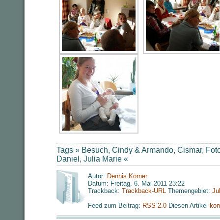
Tags »
Besuch
,
Cindy & Armando
,
Cismar
,
Fot
Daniel
,
Julia Marie
«
Autor:
Dennis Körner
Datum: Freitag, 6. Mai 2011 23:22
Trackback:
Trackback-URL
Themengebiet:
Ju
Feed zum Beitrag:
RSS 2.0
Diesen Artikel
kom