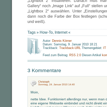
„Lightbox 2“ installieren. Danach muß man
Gallery“ noch „Image Link“ auf „Full“ stellen u
„Lightbox 2“ auswählen. Unter „Einstellung
dann noch die Farbe der Box festlegen (schw
und weiß).
Tags »
How-To
,
Internet
«
Autor:
Dennis Körner
Datum: Samstag, 9. Januar 2010 18:21
Trackback:
Trackback-URL
Themengebiet:
IT
Feed zum Beitrag:
RSS 2.0
Diesen Artikel
kom
3 Kommentare
Christoph
Sonntag, 24. Januar 2010 14:40
Moin,
nette Idee. Funktioniert allerdings nur, wenn ma
eine eigene Webseite einbindet und nicht direkt ei