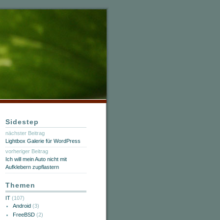
Sidestep
nächster Beitrag
Lightbox Galerie für WordPress
vorheriger Beitrag
Ich will mein Auto nicht mit
Aufklebern zupflastern
Themen
IT
(107)
Android
(3)
FreeBSD
(2)