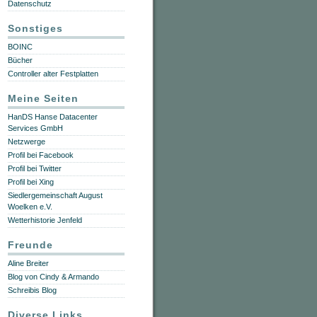
Datenschutz
Sonstiges
BOINC
Bücher
Controller alter Festplatten
Meine Seiten
HanDS Hanse Datacenter
Services GmbH
Netzwerge
Profil bei Facebook
Profil bei Twitter
Profil bei Xing
Siedlergemeinschaft August
Woelken e.V.
Wetterhistorie Jenfeld
Freunde
Aline Breiter
Blog von Cindy & Armando
Schreibis Blog
Diverse Links