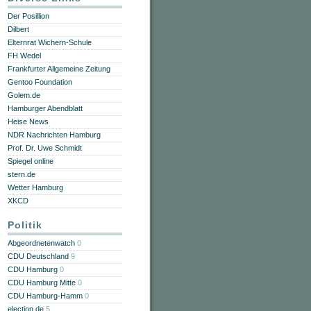
Der Posillion
Dilbert
Elternrat Wichern-Schule
FH Wedel
Frankfurter Allgemeine Zeitung
Gentoo Foundation
Golem.de
Hamburger Abendblatt
Heise News
NDR Nachrichten Hamburg
Prof. Dr. Uwe Schmidt
Spiegel online
stern.de
Wetter Hamburg
XKCD
Politik
Abgeordnetenwatch
0
CDU Deutschland
9
CDU Hamburg
0
CDU Hamburg Mitte
0
CDU Hamburg-Hamm
0
election.de
5