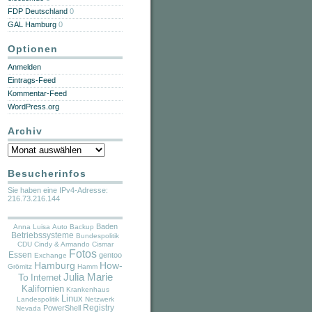
FDP Deutschland
0
GAL Hamburg
0
Optionen
Anmelden
Eintrags-Feed
Kommentar-Feed
WordPress.org
Archiv
Archiv
Besucherinfos
Sie haben eine IPv4-Adresse:
216.73.216.144
Baden
Anna Luisa
Auto
Backup
Betriebssysteme
Bundespolitik
CDU
Cindy & Armando
Cismar
Fotos
Essen
gentoo
Exchange
Hamburg
How-
Grömitz
Hamm
Julia Marie
To
Internet
Kalifornien
Krankenhaus
Linux
Landespolitik
Netzwerk
PowerShell
Registry
Nevada