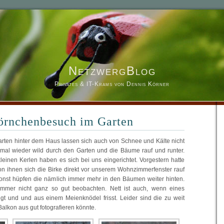
NetzwergBlog
Privates & IT-Krams von Dennis Körner
örnchenbesuch im Garten
rten hinter dem Haus lassen sich auch von Schnee und Kälte nicht
 mal wieder wild durch den Garten und die Bäume rauf und runter.
einen Kerlen haben es sich bei uns eingerichtet. Vorgestern hatte
on ihnen sich die Birke direkt vor unserem Wohnzimmerfenster rauf
Sonst hüpfen die nämlich immer mehr in den Bäumen weiter hinten.
mer nicht ganz so gut beobachten. Nett ist auch, wenn eines
gt und und aus einem Meienknödel frisst. Leider sind die zu weit
alkon aus gut fotografieren könnte.