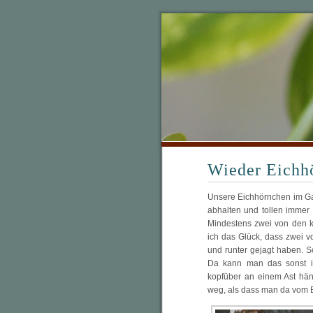
Wieder Eichh
Unsere Eichhörnchen im Ga
abhalten und tollen immer
Mindestens zwei von den kl
ich das Glück, dass zwei v
und runter gejagt haben. 
Da kann man das sonst im
kopfüber an einem Ast hän
weg, als dass man da vom B