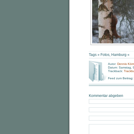
Tags »
Fotos
,
Hamburg
«
Autor:
Dennis Körn
Datum: Samstag, 9
Trackback:
Trackb
Feed zum Beitrag
Kommentar abgeben